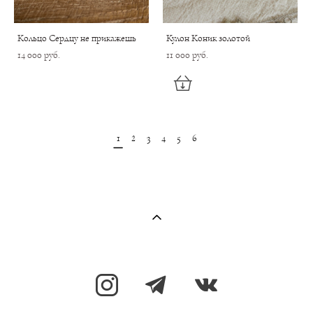
Кольцо Сердцу не прикажешь
Кулон Коник золотой
14 000 pуб.
11 000 pуб.
1
2
3
4
5
6