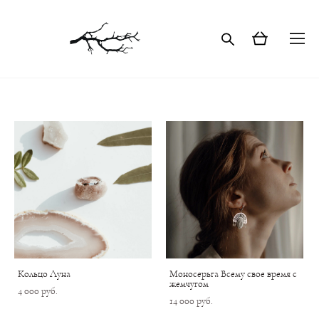
Кольцо Луна
Моносерьга Всему свое время с
жемчугом
4 000 pуб.
14 000 pуб.