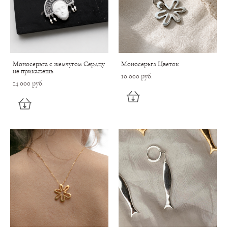
Моносерьга с жемчугом Сердцу
Моносерьга Цветок
не прикажешь
10 000 pуб.
14 000 pуб.