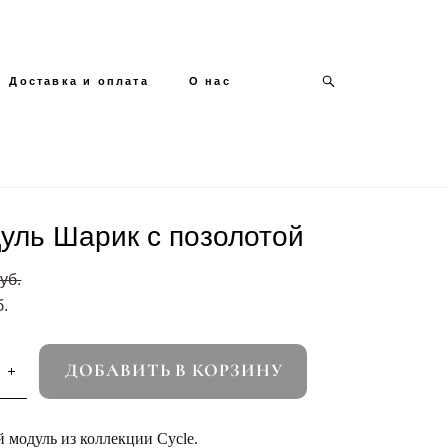
Доставка и оплата
Доставка и оплата
O нас
O нас
уль Шарик c позолотой
уб.
б.
ДОБАВИТЬ В КОРЗИНУ
 модуль из коллекции Cycle.